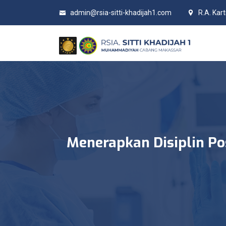
admin@rsia-sitti-khadijah1.com
R.A. Kar
Menerapkan Disiplin P